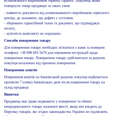
встановленого виробником терміну гарантії. Покупець може
повернути товар продавцю за таких умов:
- наявність документа від уповноваженого виробником сервісного
центру, де зазначено, що дефект є суттєвим;
- збережено гарантійний талон та документ, що підтверджує
оплату;
- цілісність комплекту не порушено.
Способи повернення товару
Для повернення товару необхідно зв'язатися з нами за номером
телефону +38 098 693 5670 для отримання інструкцій щодо
повернення товару. Повернення товару здійснюється за рахунок
покупця незалежно від причини повернення.
Повернення коштів
Повренення коштів на банківський рахунок покупця відбувається
протягом 7 (семи) банківських днів після повренення товару на
склад продавця.
Винятки
Продавець має право відмовити у поверненні та обміні
непродовольчого товару належної якості, якщо він входить до
Переліку товарів, які згідно законодавства України не підлягають