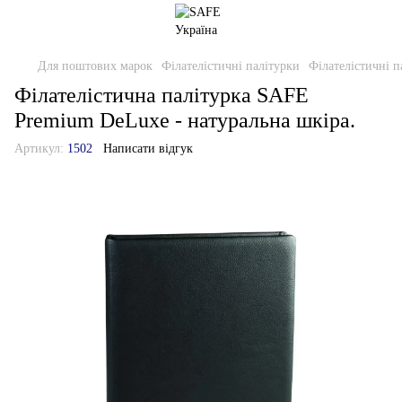
Для поштових марок
Філателістичні палітурки
Філателістичні п
Філателістична палітурка SAFE
Premium DeLuxe - натуральна шкіра.
Артикул:
1502
Написати відгук