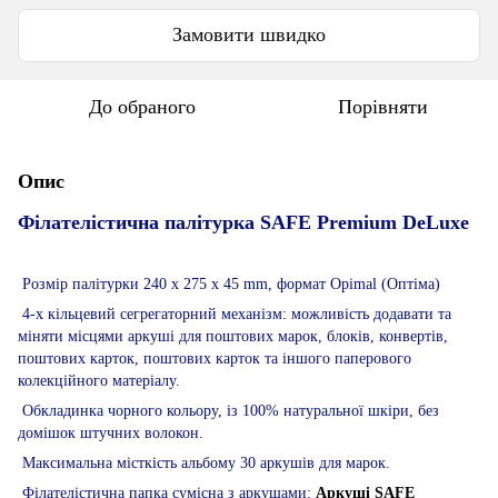
Замовити швидко
До обраного
Порівняти
Опис
Філателістична палітурка SAFE Premium DeLuxe
Розмір палітурки 240 x 275 x 45 mm, формат Opimal (Оптіма)
4-х кільцевий сегрегаторний механізм: можливість додавати та
міняти місцями аркуші для поштових марок, блоків, конвертів,
поштових карток, поштових карток та іншого паперового
колекційного матеріалу.
Обкладинка чорного кольору, із 100% натуральної шкіри, без
домішок штучних волокон.
Максимальна місткість альбому 30 аркушів для марок.
Філателістична папка сумісна з аркушами:
Аркуші SAFE