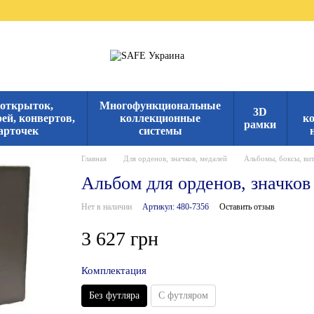
 открыток,
Многофункциональные
3D
ей, конвертов,
коллекционные
к
рамки
арточек
системы
Главная
Для орденов, значков, медалей
Альбомы, боксы, ви
Альбом для орденов, значков 
Нет в наличии
Артикул: 480-7356
Оставить отзыв
3 627 грн
Комплектация
Без футляра
С футляром