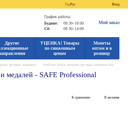
Укр
Рус
Вход
График работы:
Мой заказ
Будние:
09:30–18:00
Сб:
09:30–14:00
Другие
УЦЕНКА! Товары
Монеты
оллекционные
по сниженным
оптом и в
направления
ценам
розницу
трины, футляры, планшеты
Альбомы, боксы, витрины, футляры, планшеты Safe
и медалей - SAFE Professional
К сравнению
В желания