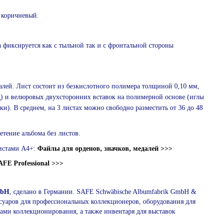
 коричневый.
 фиксируется как с тыльной так и с фронтальной стороны
далей. Лист состоит из безкислотного полимера толщиной 0,10 мм,
д) и велюровых двухсторонних вставок на полимерной основе (иглы
ки). В среднем, на 3 листах можно свободно разместить от 36 до 48
тение альбома без листов.
истами А4+:
Файлы для орденов, значков, медалей >>>
AFE Professional >>>
mbH
, сделано в Германии. SAFE Schwäbische Albumfabrik GmbH &
ссуаров для профессиональных коллекционеров, оборудования для
ами коллекционирования, а также инвентаря для выставок