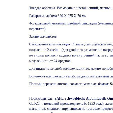
Твердая обложка. Возможна в цветах: синий, черный,
Габариты альбома 320 Х 275 Х 70 мм
4-х кольцевой механизм двойной фиксации (механика
переплета).
Зажим для листов
Стандартная комплектация: 3 листа для орденов и ме
поделен на 2 ячейки (для удобного размещения награ
не видны так как находятся во внутренней части встав
медалей или от 24 орденов.
Для индивидуальной комплектации возможно приобре
Возможна комплектация альбома дополнительными л
Полный перечень листов, совместимых с альбомом:
S
Производитель:
SAFE Schwaebische Albumfabrik G
Co.KG. – немецкий производитель (с 1953 года) аксе
магазинов, специализирующихся на торговле предмет