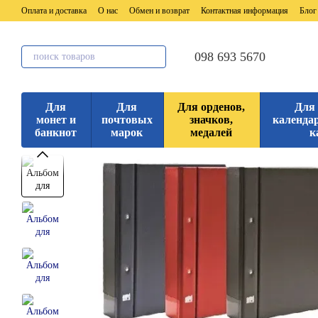
Перейти к основному контенту
Оплата и доставка
О нас
Обмен и возврат
Контактная информация
Блог
098 693 5670
Для
Для
Для орденов,
Для
монет и
почтовых
значков,
календар
банкнот
марок
медалей
к