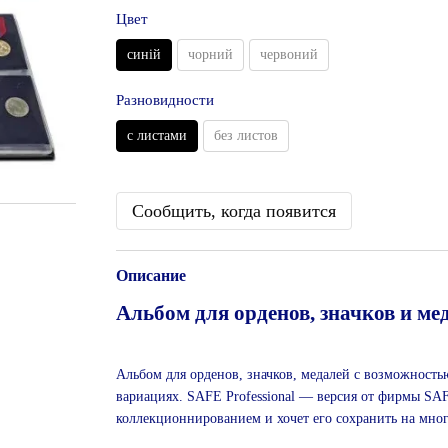
Цвет
синій
чорний
червоний
Разновидности
с листами
без листов
Сообщить, когда появится
Описание
Альбом для орденов, значков и ме
Альбом для орденов, значков, медалей с возможность
вариациях. SAFE Professional ― версия от фирмы SAF
коллекционнированием и хочет его сохранить на мног