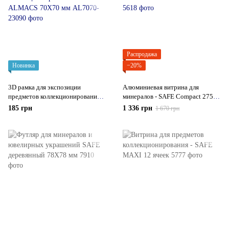
Распродажа
Новинка
−20%
3D рамка для экспозиции
Алюминиевая витрина для
предметов коллекционирования -
минералов - SAFE Compact 275 Х
ALMACS 70Х70 мм
57 мм
185 грн
1 336 грн
1 670 грн