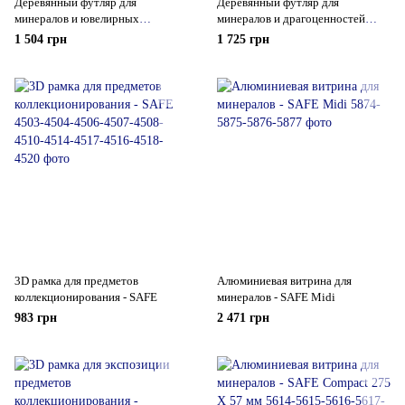
Деревянный футляр для
Деревянный футляр для
минералов и ювелирных
минералов и драгоценностей
украшений 110Х110 мм
250Х75 мм - SAFE
1 504 грн
1 725 грн
3D рамка для предметов
Алюминиевая витрина для
коллекционирования - SAFE
минералов - SAFE Midi
983 грн
2 471 грн