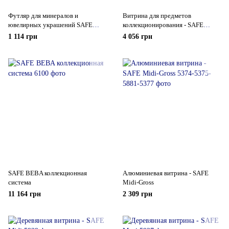
Футляр для минералов и
Витрина для предметов
ювелирных украшений SAFE
коллекционирования - SAFE
деревянный 78Х78 мм
MAXI 12 ячеек
1 114 грн
4 056 грн
SAFE BEBA коллекционная
Алюминиевая витрина - SAFE
система
Midi-Gross
11 164 грн
2 309 грн