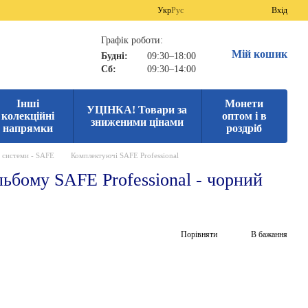
Укр
Рус
Вхід
Графік роботи:
Мій кошик
Будні:
09:30–18:00
Сб:
09:30–14:00
Інші
Монети
УЦІНКА! Товари за
колекційні
оптом і в
зниженими цінами
напрямки
роздріб
і системи - SAFE
Комплектуючі SAFE Professional
льбому SAFE Professional - чорний
Порівняти
В бажання