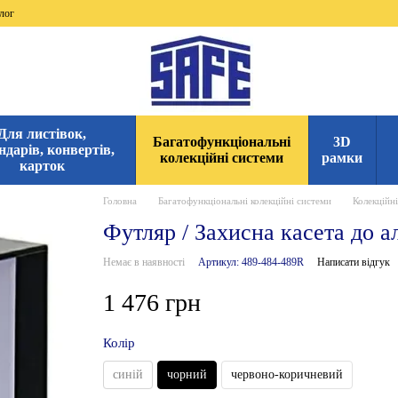
лог
Для листівок,
Багатофункціональні
3D
ндарів, конвертів,
колекційні системи
рамки
карток
Головна
Багатофункціональні колекційні системи
Колекційн
Футляр / Захисна касета до а
Немає в наявності
Артикул: 489-484-489R
Написати відгук
1 476 грн
Колір
синій
чорний
червоно-коричневий