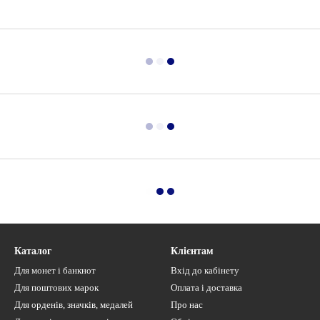
Каталог
Клієнтам
Для монет і банкнот
Вхід до кабінету
Для поштових марок
Оплата і доставка
Для орденів, значків, медалей
Про нас