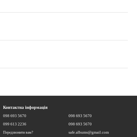
Контактна інформація
098 693 5670
098 693 5670
099 613 2236
098 693 5670
safe.albums@gmail.com
Передзвонити вам?