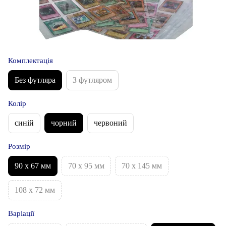
Комплектація
Без футляра
З футляром
Колір
синій
чорний
червоний
Розмір
90 х 67 мм
70 x 95 мм
70 x 145 мм
108 x 72 мм
Варіації