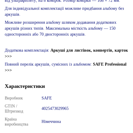
від ультрафіолету; на 8 комірок. Розмір комірки — 108 × 72 мм.
Для індивідуальної комплектації можливе придбання альбому без
аркушів.
Можливе розширення альбому шляхом додавання додаткових
аркушів різних типів. Максимальна місткість альбому — 150
односторонніх або 70 двосторонніх аркушів.
Додаткова комплектація:
Аркуші для листівок, конвертів, карток
>>>
Повний перелік аркушів, сумісних із альбомом:
SAFE Professional
>>>
Характеристики
Виробник
SAFE
GTIN /
4025473029965
Штрихкод
Країна
Німеччина
виробництва