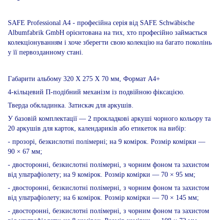
SAFE Professional A4 - професійна серія від SAFE Schwäbische
Albumfabrik GmbH орієнтована на тих, хто професійно займається
колекціонуванням і хоче зберегти свою колекцію на багато поколінь
у її первозданному стані.
Габарити альбому 320 Х 275 Х 70 мм, Формат А4+
4-кільцевий П-подібний механізм із подвійною фіксацією.
Тверда обкладинка. Затискач для аркушів.
У базовій комплектації — 2 прокладкові аркуші чорного кольору та
20 аркушів для карток, календариків або етикеток на вибір:
- прозорі, безкислотні полімерні; на 9 комірок. Розмір комірки —
90 × 67 мм;
- двосторонні, безкислотні полімерні, з чорним фоном та захистом
від ультрафіолету; на 9 комірок. Розмір комірки — 70 × 95 мм;
- двосторонні, безкислотні полімерні, з чорним фоном та захистом
від ультрафіолету; на 6 комірок. Розмір комірки — 70 × 145 мм;
- двосторонні, безкислотні полімерні, з чорним фоном та захистом