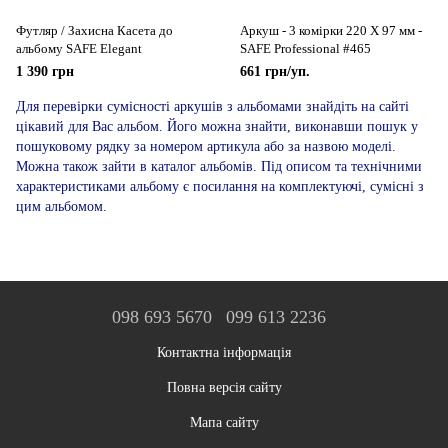
Футляр / Захисна Касета до
Аркуш - 3 комірки 220 Х 97 мм -
альбому SAFE Elegant
SAFE Professional #465
1 390 грн
661 грн/уп.
Для перевірки сумісності аркушів з альбомами знайдіть на сайті
цікавий для Вас альбом. Його можна знайти, виконавши пошук у
пошуковому рядку за номером артикула або за назвою моделі.
Можна також зайти в каталог альбомів. Під описом та технічними
характеристиками альбому є посилання на комплектуючі, сумісні з
цим альбомом.
098 693 5670
099 613 2236
Контактна інформація
Повна версія сайту
Мапа сайту