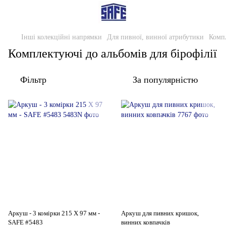
Інші колекційні напрямки
Для пивної, винної атрибутики
Компл
Комплектуючі до альбомів для бірофілії
Фільтр
За популярністю
Аркуш - 3 комірки 215 Х 97 мм -
Аркуш для пивних кришок,
SAFE #5483
винних ковпачків