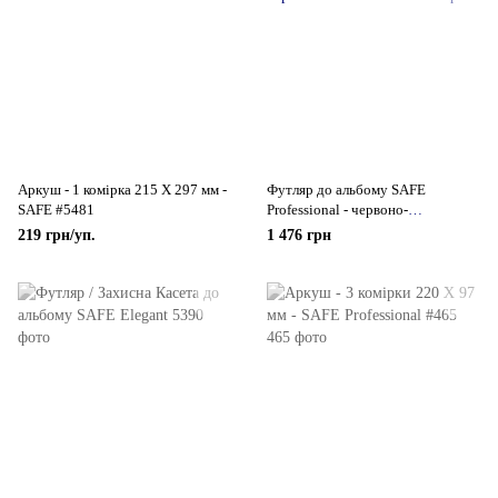
Аркуш - 1 комірка 215 Х 297 мм -
Футляр до альбому SAFE
SAFE #5481
Professional - червоно-
коричневий
219 грн/уп.
1 476 грн