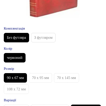
Комплектація
Без футляра
З футляром
Колір
червоний
Розмір
90 х 67 мм
70 x 95 мм
70 x 145 мм
108 x 72 мм
Варіації