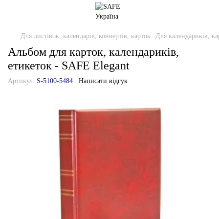
Для листівок, календарів, конвертів, карток
Для календариків, ка
Альбом для карток, календариків,
етикеток - SAFE Elegant
Артикул:
S-5100-5484
Написати відгук