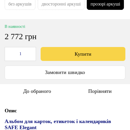
без аркушів
двосторонні аркуші
прозорі аркуші
В наявності
2 772 грн
Купити
Замовити швидко
До обраного
Порівняти
Опис
Альбом для карток, етикеток і календариків
SAFE Elegant