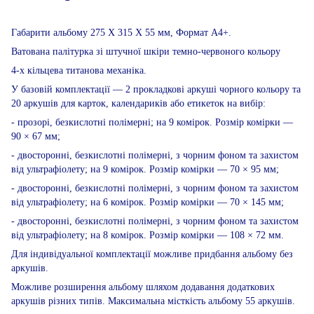
Габарити альбому 275 Х 315 Х 55 мм, Формат А4+.
Ватована палітурка зі штучної шкіри темно-червоного кольору
4-х кільцева титанова механіка.
У базовій комплектації — 2 прокладкові аркуші чорного кольору та
20 аркушів для карток, календариків або етикеток на вибір:
- прозорі, безкислотні полімерні; на 9 комірок. Розмір комірки —
90 × 67 мм;
- двосторонні, безкислотні полімерні, з чорним фоном та захистом
від ультрафіолету; на 9 комірок. Розмір комірки — 70 × 95 мм;
- двосторонні, безкислотні полімерні, з чорним фоном та захистом
від ультрафіолету; на 6 комірок. Розмір комірки — 70 × 145 мм;
- двосторонні, безкислотні полімерні, з чорним фоном та захистом
від ультрафіолету; на 8 комірок. Розмір комірки — 108 × 72 мм.
Для індивідуальної комплектації можливе придбання альбому без
аркушів.
Можливе розширення альбому шляхом додавання додаткових
аркушів різних типів. Максимальна місткість альбому 55 аркушів.