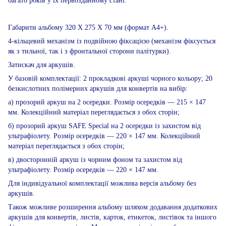
багато років у їх первозданному стані.
Габарити альбому 320 Х 275 Х 70 мм (формат А4+).
4-кільцевий механізм із подвійною фіксацією (механізм фіксується
як з тильної, так і з фронтальної сторони палітурки).
Затискач для аркушів.
У базовій комплектації: 2 прокладкові аркуші чорного кольору; 20
безкислотних полімерних аркушів для конвертів на вибір:
а) прозорий аркуш на 2 осередки. Розмір осередків — 215 × 147
мм. Колекційний матеріал переглядається з обох сторін;
б) прозорий аркуш SAFE Special на 2 осередки із захистом від
ультрафіолету. Розмір осередків — 220 × 147 мм. Колекційний
матеріал переглядається з обох сторін;
в) двосторонній аркуш із чорним фоном та захистом від
ультрафіолету. Розмір осередків — 220 × 147 мм.
Для індивідуальної комплектації можлива версія альбому без
аркушів.
Також можливе розширення альбому шляхом додавання додаткових
аркушів для конвертів, листів, карток, етикеток, листівок та іншого