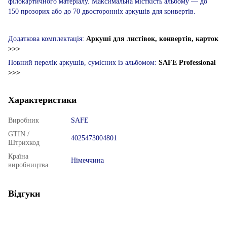
філокартичного матеріалу. Максимальна місткість альбому — до
150 прозорих або до 70 двосторонніх аркушів для конвертів.
Додаткова комплектація:
Аркуші для листівок, конвертів, карток
>>>
Повний перелік аркушів, сумісних із альбомом:
SAFE Professional
>>>
Характеристики
Виробник
SAFE
GTIN /
4025473004801
Штрихкод
Країна
Німеччина
виробництва
Відгуки