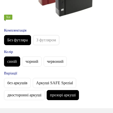
Хіт
Комплектація
Без футляра
З футляром
Колір
синій
чорний
червоний
Варіації
без аркушів
Аркуші SAFE Spezial
двосторонні аркуші
прозорі аркуші