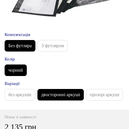
Комплектація
Без футляра
З футляром
Колір
чорний
Варіації
без аркушів
двосторонні аркуші
прозорі аркуші
Немає в наявності
2 135 грн