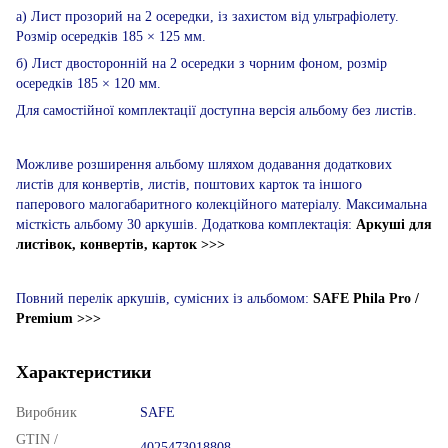
а) Лист прозорий на 2 осередки, із захистом від ультрафіолету.
Розмір осередків 185 × 125 мм.
б) Лист двосторонній на 2 осередки з чорним фоном, розмір
осередків 185 × 120 мм.
Для самостійної комплектації доступна версія альбому без листів.
Можливе розширення альбому шляхом додавання додаткових
листів для конвертів, листів, поштових карток та іншого
паперового малогабаритного колекційного матеріалу. Максимальна
місткість альбому 30 аркушів. Додаткова комплектація:
Аркуші для
листівок, конвертів, карток >>>
Повний перелік аркушів, сумісних із альбомом:
SAFE Phila Pro /
Premium >>>
Характеристики
Виробник
SAFE
GTIN /
4025473018808