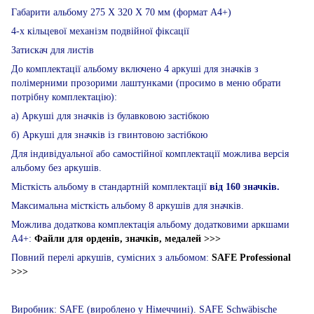
Габарити альбому 275 Х 320 Х 70 мм (формат А4+)
4-х кільцевої механізм подвійної фіксації
Затискач для листів
До комплектації альбому включено 4 аркуші для значків з
полімерними прозорими лаштунками (просимо в меню обрати
потрібну комплектацію):
а) Аркуші для значків із булавковою застібкою
б) Аркуші для значків із гвинтовою застібкою
Для індивідуальної або самостійної комплектації можлива версія
альбому без аркушів.
Місткість альбому в стандартній комплектації
від 160 значків.
Максимальна місткість альбому 8 аркушів для значків.
Можлива додаткова комплектація альбому додатковими аркшами
А4+:
Файли для орденів, значків, медалей >>>
Повний перелі аркушів, сумісних з альбомом:
SAFE Professional
>>>
Виробник: SAFE (вироблено у Німеччині). SAFE Schwäbische