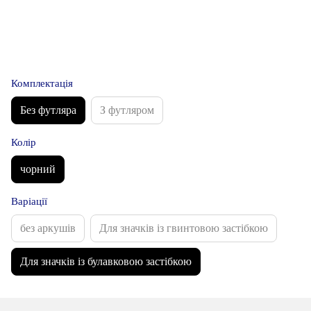
Комплектація
Без футляра
З футляром
Колір
чорний
Варіації
без аркушів
Для значків із гвинтовою застібкою
Для значків із булавковою застібкою