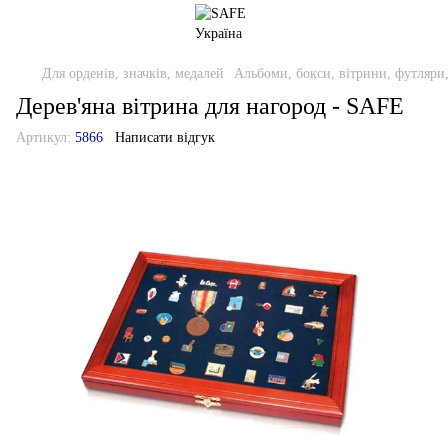
Для орденів, значків, медалей
Альбоми, бокси, вітрини, футляри
Дерев'яна вітрина для нагород - SAFE
Артикул:
5866
Написати відгук