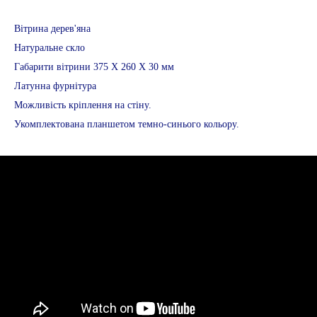
Вітрина дерев'яна
Натуральне скло
Габарити вітрини 375 Х 260 Х 30 мм
Латунна фурнітура
Можливість кріплення на стіну.
Укомплектована планшетом темно-синього кольору.