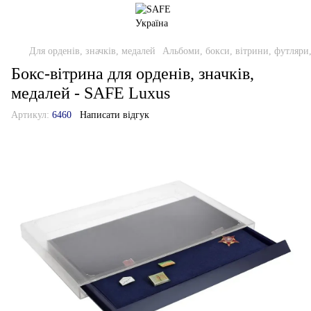
Для орденів, значків, медалей
Альбоми, бокси, вітрини, футляри
Бокс-вітрина для орденів, значків,
медалей - SAFE Luxus
Артикул:
6460
Написати відгук