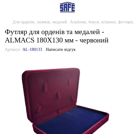
Для орденів, значків, медалей
Альбоми, бокси, вітрини, футляри
Футляр для орденів та медалей -
ALMACS 180Х130 мм - червоний
Артикул:
AL-180133
Написати відгук