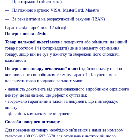
При отрманні (післяплата)
Платіжною карткою VISA, MasterCard, Maestro
За реквізитами на розрахунковий рахунок (IBAN)
Гарантія від виробника 12 місяців.
Повернення та обмін
Товар належної якості
можна повернути або обміняти на інший
товар протягом 14 (чотирнадцяти) днів з моменту отримання
товару, якщо він не був у вжитку та збережені його споживчі
властивості.
Повернення товару неналежної якості
здійснюється у період
встановленого виробником терміну гарантії. Покупець може
повернути товар продавцю за таких умов:
- наявність документа від уповноваженого виробником сервісного
центру, де зазначено, що дефект є суттєвим;
- збережено гарантійний талон та документ, що підтверджує
оплату;
- цілісність комплекту не порушено.
Способи повернення товару
Для повернення товару необхідно зв'язатися з нами за номером
телефону +38 098 693 5670 для отримання інструкцій щодо