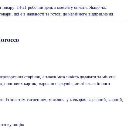
я товару: 14-21 робочий день з моменту оплати. Якщо час
овари, які є в наявності та готові до негайного відправлення
orocco
перегортання сторінок, а також можливість додавати та міняти
в, поштових карток, марочних аркушів, листівок та іншого
ри, із золотим тисненням, можлива у кольорах: червоний, чорний,
даткову опцію