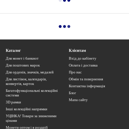
Каталог
Клієнтам
Для монет і банкнот
Вхід до кабінету
Для поштових марок
Оплата і доставка
Для орденів, значків, медалей
Про нас
Для листівок, календарів,
Обмін та повернення
конвертів, карток
Контактна інформація
Багатофункціональні колекційні
Блог
системи
Мапа сайту
3D рамки
Інші колекційні напрямки
УЦІНКА! Товари за зниженими
цінами
Монети оптом і в роздріб