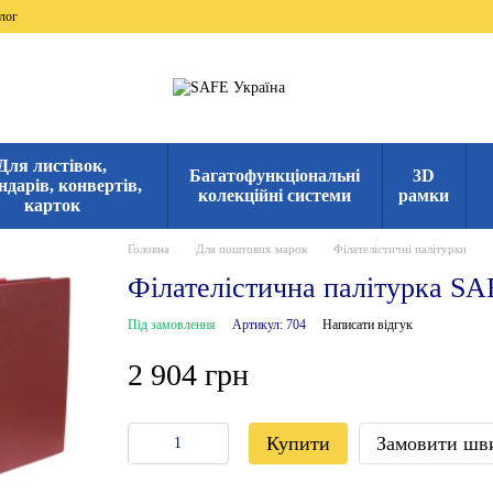
лог
Для листівок,
Багатофункціональні
3D
ндарів, конвертів,
колекційні системи
рамки
карток
Головна
Для поштових марок
Філателістичні палітурки
Філателістична палітурка S
Під замовлення
Артикул: 704
Написати відгук
2 904 грн
Купити
Замовити шв