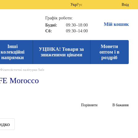
Укр
Рус
Вхід
Графік роботи:
Мій кошик
Будні:
09:30–18:00
Сб:
09:30–14:00
Інші
Монети
УЦІНКА! Товари за
колекційні
оптом і в
зниженими цінами
напрямки
роздріб
Філателістичні палітурки Safe
AFE Morocco
Порівняти
В бажання
идко