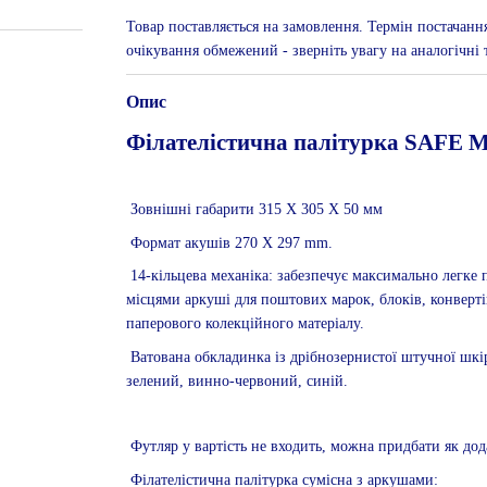
Товар поставляється на замовлення. Термін постачанн
очікування обмежений - зверніть увагу на аналогічні т
Опис
Філателістична палітурка SAFE M
Зовнішні габарити 315 Х 305 Х 50 мм
Формат акушів 270 X 297 mm.
14-кільцева механіка: забезпечує максимально легке 
місцями аркуші для поштових марок, блоків, конверті
паперового колекційного матеріалу.
Ватована обкладинка із дрібнозернистої штучної шкі
зелений, винно-червоний, синій.
Футляр у вартість не входить, можна придбати як до
Філателістична палітурка сумісна з аркушами: