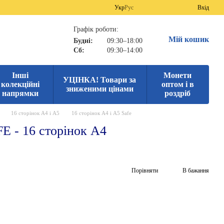
Укр
Рус
Вхід
Графік роботи:
Мій кошик
Будні:
09:30–18:00
Сб:
09:30–14:00
Інші
Монети
УЦІНКА! Товари за
колекційні
оптом і в
зниженими цінами
напрямки
роздріб
16 сторінок А4 і А5
16 сторінок А4 і А5 Safe
E - 16 сторінок А4
Порівняти
В бажання