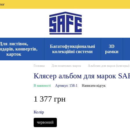
лог
Для листівок,
Багатофункціональні
3D
ндарів, конвертів,
колекційні системи
рамки
карток
Головна
Для поштових марок
Альбоми для марок (клясеры)
Клясер альбом для марок SAF
В наявності
Артикул: 158-1
Написати відгук
1 377 грн
Колір
червоний