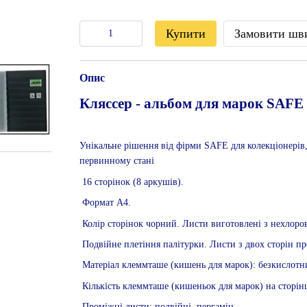
Купити
Замовити шв
Опис
Кляссер - альбом для марок SAFE
Унікальне рішення від фірми SAFE для колекціонерів, 
первинному стані
16 сторінок (8 аркушів).
Формат А4.
Колір сторінок чорний. Листи виготовлені з нехлоро
Подвійне плетіння палітурки. Листи з двох сторін п
Матеріал клеммташе (кишень для марок): безкислотн
Кількість клеммташе (кишеньок для марок) на сторінц
Проміжні листи: подвійні, пергамін