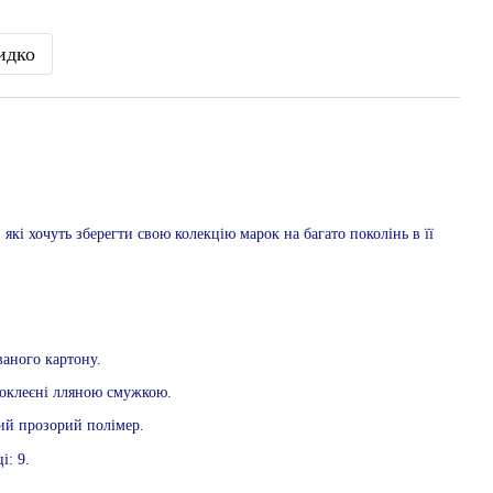
идко
які хочуть зберегти свою колекцію марок на багато поколінь в її
ваного картону.
роклеєні лляною смужкою.
ий прозорий полімер.
і: 9.