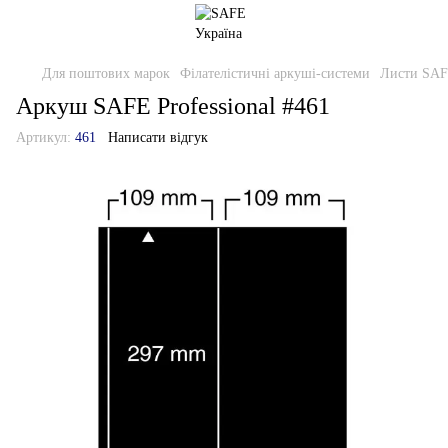
Для поштових марок
Філателістичні аркуші-системи
Листи SAFE
Аркуш SAFE Professional #461
Артикул:
461
Написати відгук