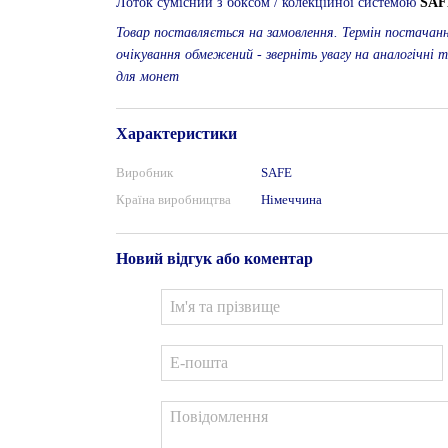
Лоток сумісний з боксом / колекційної системою
SAF
Товар поставляється на замовлення. Термін постачан
очікування обмежений - зверніть увагу на аналогічні т
для монет
Характеристики
Виробник
SAFE
Країна виробництва
Німеччина
Новий відгук або коментар