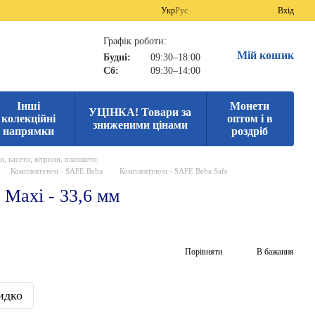
Укр
Рус
Вхід
Графік роботи:
Мій кошик
Будні:
09:30–18:00
Сб:
09:30–14:00
Інші
Монети
УЦІНКА! Товари за
колекційні
оптом і в
зниженими цінами
напрямки
роздріб
и, касети, вітрини, планшети
Комплектуючі - SAFE Beba
Комплектуючі - SAFE Beba Safe
 Maxi - 33,6 мм
Порівняти
В бажання
идко