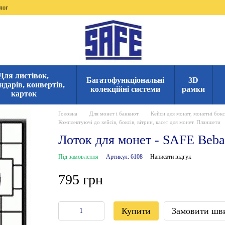
лог
Для листівок,
Багатофункціональні
3D
ндарів, конвертів,
колекційні системи
рамки
карток
Головна
Для монет і банкнот
Кейси для монет, монетні бокс
Комплектуючі до кейсів, боксів, вітрин, касет для монет. Планшети
Лоток для монет - SAFE Beba
Під замовлення
Артикул: 6108
Написати відгук
795 грн
Купити
Замовити шв