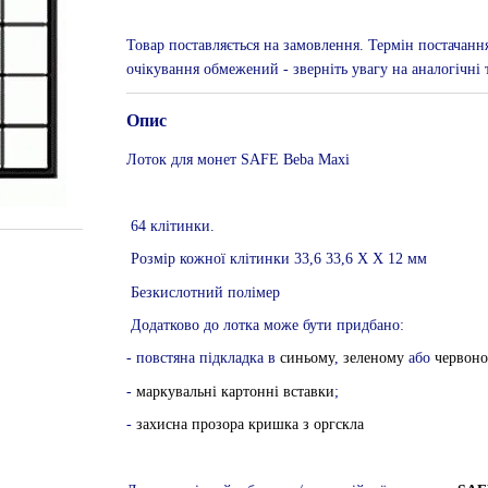
Товар поставляється на замовлення. Термін постачанн
очікування обмежений - зверніть увагу на аналогічні т
Опис
Лоток для монет SAFE Beba Maxi
64 клітинки.
Розмір кожної клітинки 33,6 33,6 Х Х 12 мм
Безкислотний полімер
Додатково до лотка може бути придбано:
- повстяна підкладка в
синьому
,
зеленому
або
червон
-
маркувальні картонні вставки
;
-
захисна прозора кришка з оргскла