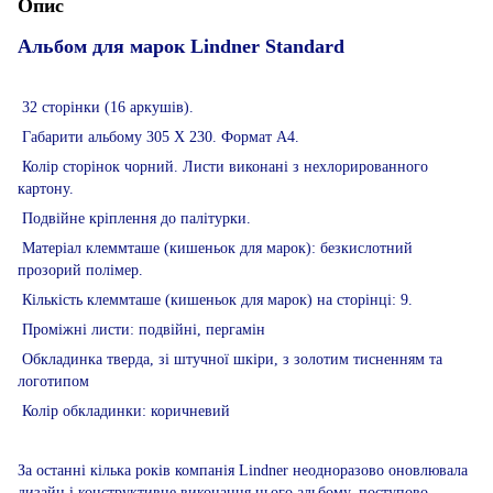
Опис
Альбом для марок Lindner Standard
32 сторінки (16 аркушів).
Габарити альбому 305 Х 230. Формат А4.
Колір сторінок чорний. Листи виконані з нехлорированного
картону.
Подвійне кріплення до палітурки.
Матеріал клеммташе (кишеньок для марок): безкислотний
прозорий полімер.
Кількість клеммташе (кишеньок для марок) на сторінці: 9.
Проміжні листи: подвійні, пергамін
Обкладинка тверда, зі штучної шкіри, з золотим тисненням та
логотипом
Колір обкладинки: коричневий
За останні кілька років компанія Lindner неодноразово оновлювала
дизайн і конструктивне виконання цього альбому, поступово