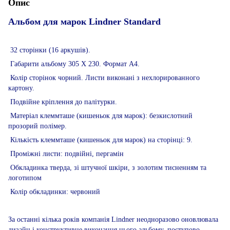
Опис
Альбом для марок Lindner Standard
32 сторінки (16 аркушів).
Габарити альбому 305 Х 230. Формат А4.
Колір сторінок чорний. Листи виконані з нехлорированного
картону.
Подвійне кріплення до палітурки.
Матеріал клеммташе (кишеньок для марок): безкислотний
прозорий полімер.
Кількість клеммташе (кишеньок для марок) на сторінці: 9.
Проміжні листи: подвійні, пергамін
Обкладинка тверда, зі штучної шкіри, з золотим тисненням та
логотипом
Колір обкладинки: червоний
За останні кілька років компанія Lindner неодноразово оновлювала
дизайн і конструктивне виконання цього альбому, поступово