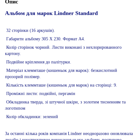
Опис
Альбом для марок Lindner Standard
32 сторінки (16 аркушів).
Габарити альбому 305 Х 230. Формат А4.
Колір сторінок чорний. Листи виконані з нехлорированного
картону.
Подвійне кріплення до палітурки.
Матеріал клеммташе (кишеньок для марок): безкислотний
прозорий полімер.
Кількість клеммташе (кишеньок для марок) на сторінці: 9.
Проміжні листи: подвійні, пергамін
Обкладинка тверда, зі штучної шкіри, з золотим тисненням та
логотипом
Колір обкладинки: зелений
За останні кілька років компанія Lindner неодноразово оновлювала
дизайн і конструктивне виконання цього альбому, поступово