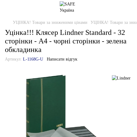
УЦІНКА! Товари за зниженими цінами
УЦІНКА! Товари за зни
Уцінка!!! Клясер Lindner Standard - 32
сторінки - А4 - чорні сторінки - зелена
обкладинка
Артикул:
L-1168G-U
Написати відгук