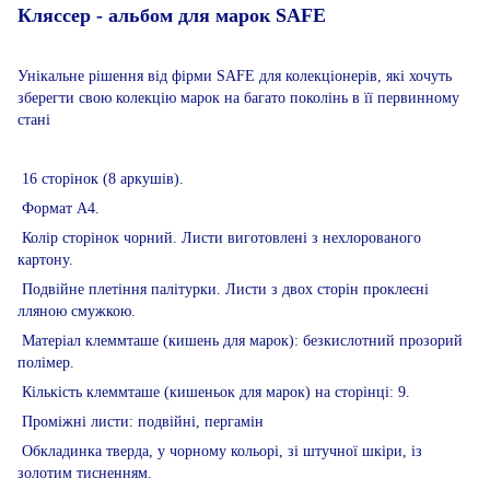
Кляссер - альбом для марок SAFE
Унікальне рішення від фірми SAFE для колекціонерів, які хочуть
зберегти свою колекцію марок на багато поколінь в її первинному
стані
16 сторінок (8 аркушів).
Формат А4.
Колір сторінок чорний. Листи виготовлені з нехлорованого
картону.
Подвійне плетіння палітурки. Листи з двох сторін проклеєні
лляною смужкою.
Матеріал клеммташе (кишень для марок): безкислотний прозорий
полімер.
Кількість клеммташе (кишеньок для марок) на сторінці: 9.
Проміжні листи: подвійні, пергамін
Обкладинка тверда, у чорному кольорі, зі штучної шкіри, із
золотим тисненням.