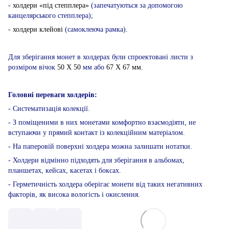
-
холдери «під степплера»
(запечатуються за допомогою
канцелярського степплера);
-
холдери клейові
(самоклеюча рамка).
Для зберігання монет в холдерах були спроектовані листи з
розміром вічок
50 Х 50
мм або
67 Х 67 мм
.
Головні переваги холдерів:
- Систематизація колекції.
- З поміщеними в них монетами комфортно взаємодіяти, не
вступаючи у прямий контакт із колекційним матеріалом.
- На паперовій поверхні холдера можна залишати нотатки.
- Холдери відмінно підходять для зберігання в альбомах,
планшетах, кейсах, касетах і боксах.
- Герметичність холдера оберігає монети від таких негативних
факторів, як висока вологість і окислення.