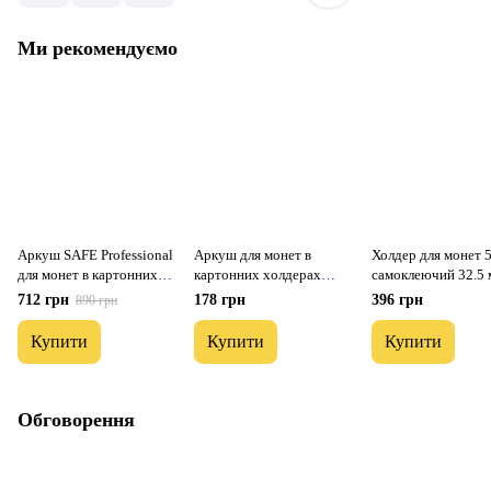
Ми рекомендуємо
Аркуш SAFE Professional
Аркуш для монет в
Холдер для монет 
для монет в картонних
картонних холдерах
самоклеючий 32.5 
холдерах 50Х50 мм #433
67Х67 мм SAFE
712 грн
178 грн
396 грн
890 грн
Professional #434
Купити
Купити
Купити
Обговорення