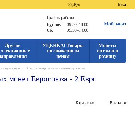
Укр
Рус
Вход
График работы:
Мой заказ
Будние:
09:30–18:00
Сб:
09:30–14:00
Другие
УЦЕНКА! Товары
Монеты
оллекционные
по сниженным
оптом и в
направления
ценам
розницу
ктующие к ним
Специализированные альбомы для монет
ых монет Евросоюза - 2 Евро
К сравнению
В желания