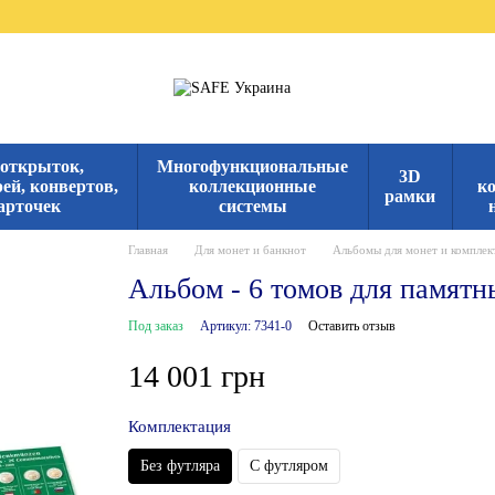
 открыток,
Многофункциональные
3D
ей, конвертов,
коллекционные
к
рамки
арточек
системы
Главная
Для монет и банкнот
Альбомы для монет и компле
Альбом - 6 томов для памятн
Под заказ
Артикул: 7341-0
Оставить отзыв
14 001 грн
Комплектация
Без футляра
С футляром