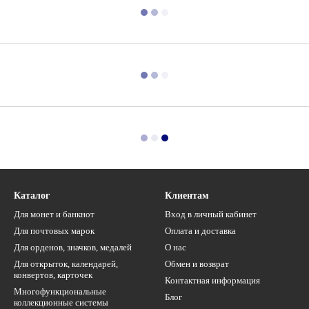
Каталог
Клиентам
Для монет и банкнот
Вход в личный кабинет
Для почтовых марок
Оплата и доставка
Для орденов, значков, медалей
О нас
Для открыток, календарей,
Обмен и возврат
конвертов, карточек
Контактная информация
Многофункциональные
Блог
коллекционные системы