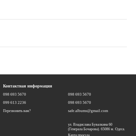
Контактная информация
098 693 5670
098 693 5670
099 613 2236
098 693 5670
safe.albums@gmail.com
Перезвонить вам?
ул. Владислава Бувалкина 60
(Генерала Бочарова). 65086 м. Одеса.
Карта проезда