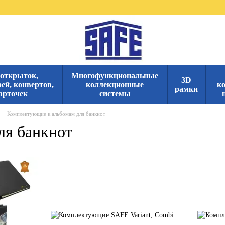
 открыток,
Многофункциональные
3D
ей, конвертов,
коллекционные
к
рамки
арточек
системы
Комплектующие к альбомам для банкнот
ля банкнот