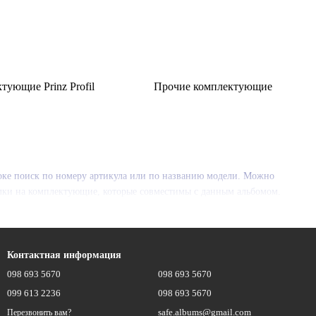
тующие Prinz Profil
Прочие комплектующие
оке поиск по номеру артикула или по названию модели. Можно
лки на комплектующие, которые совместимы с данным альбомом.
Контактная информация
098 693 5670
098 693 5670
099 613 2236
098 693 5670
safe.albums@gmail.com
Перезвонить вам?