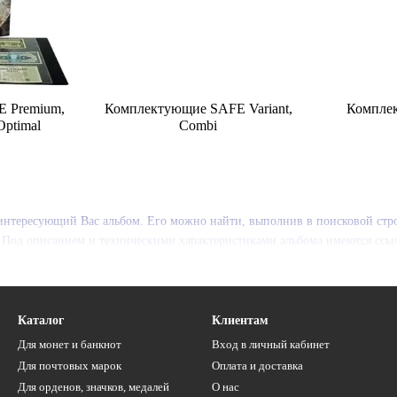
 Premium,
Комплектующие SAFE Variant,
Комплек
 Optimal
Combi
 интересующий Вас альбом. Его можно найти, выполнив в поисковой стр
. Под описанием и техническими характеристиками альбома имеются ссы
Каталог
Клиентам
Для монет и банкнот
Вход в личный кабинет
Для почтовых марок
Оплата и доставка
Для орденов, значков, медалей
О нас