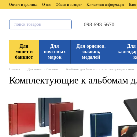
Перейти к основному контенту
Оплата и доставка
О нас
Обмен и возврат
Контактная информация
Блог
098 693 5670
Для
Для
Для орденов,
Для
монет и
почтовых
значков,
календар
банкнот
марок
медалей
к
Главная
Для монет и банкнот
Альбомы для банкнот и комплектующие к ним
Комплектующие к альбомам д