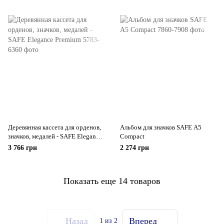
Деревянная кассета для орденов,
Альбом для значков SAFE А5
значков, медалей - SAFE Elegance
Compact
Premium
3 766 грн
2 274 грн
Показать еще 14 товаров
Назад
Вперед
1
из 2