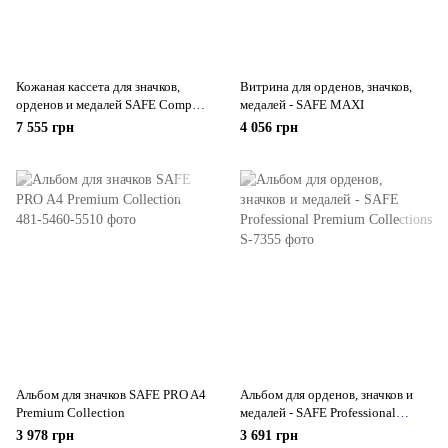
Кожаная кассета для значков,
Витрина для орденов, значков,
орденов и медалей SAFE Compact
медалей - SAFE MAXI
А4
7 555 грн
4 056 грн
Альбом для значков SAFE PRO A4
Альбом для орденов, значков и
Premium Collection
медалей - SAFE Professional
Premium Collections
3 978 грн
3 691 грн