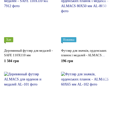
Хит
Новинка
Деревянный футляр для медалей -
Футляр для значків, орденських
SAFE 110Х110 мм
планок і медалей - ALMACS
80Х50 мм
1 504 грн
196 грн