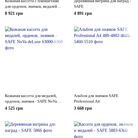
Кожаная кассета c планшетами
Деревянная витрина для наград -
для орденов, значков, медалей
SAFE
SAFE NoVa deLuxe
8 921 грн
4 891 грн
Кожаная кассета для медалей,
Альбом для значков SAFE
орденов, значков - SAFE NoVa
Professional A4
deLuxe
4 525 грн
3 668 грн