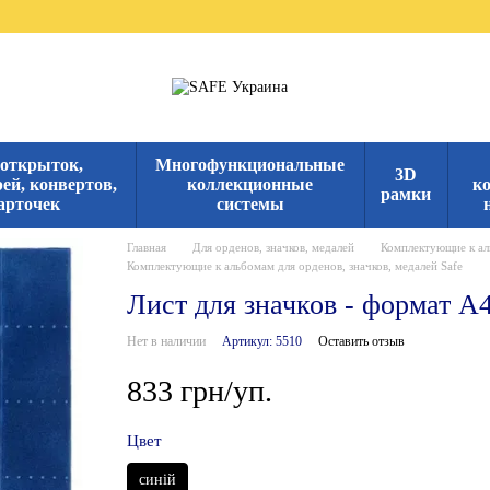
 открыток,
Многофункциональные
3D
ей, конвертов,
коллекционные
к
рамки
арточек
системы
Главная
Для орденов, значков, медалей
Комплектующие к аль
Комплектующие к альбомам для орденов, значков, медалей Safe
Лист для значков - формат А4
Нет в наличии
Артикул: 5510
Оставить отзыв
833 грн/уп.
Цвет
синій