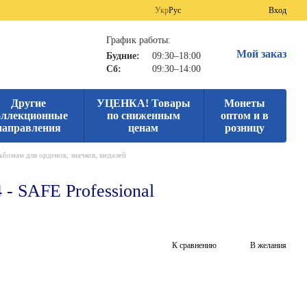
Укр
Рус
Вход
График работы:
Мой заказ
Будние:
09:30–18:00
Сб:
09:30–14:00
Другие
УЦЕНКА! Товары
Монеты
оллекционные
по сниженным
оптом и в
направления
ценам
розницу
бомам для орденов, значков, медалей
 - SAFE Professional
К сравнению
В желания