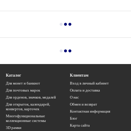
Каталог
Клиентам
Для монет и банкнот
Вход в личный кабинет
Для почтовых марок
Оплата и доставка
Для орденов, значков, медалей
О нас
Для открыток, календарей,
Обмен и возврат
конвертов, карточек
Контактная информация
Многофункциональные
Блог
коллекционные системы
Карта сайта
3D рамки