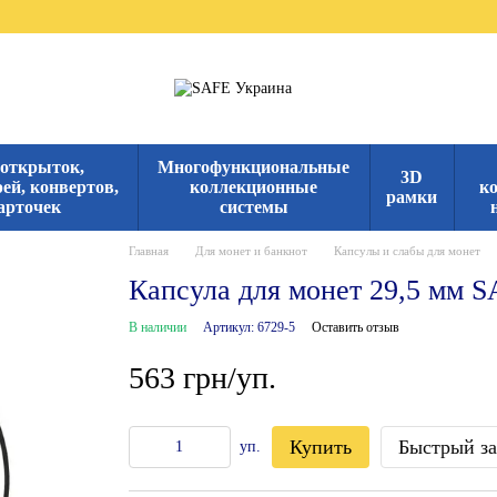
 открыток,
Многофункциональные
3D
ей, конвертов,
коллекционные
к
рамки
арточек
системы
Главная
Для монет и банкнот
Капсулы и слабы для монет
Капсула для монет 29,5 мм 
В наличии
Артикул: 6729-5
Оставить отзыв
563 грн/уп.
Купить
Быстрый за
уп.