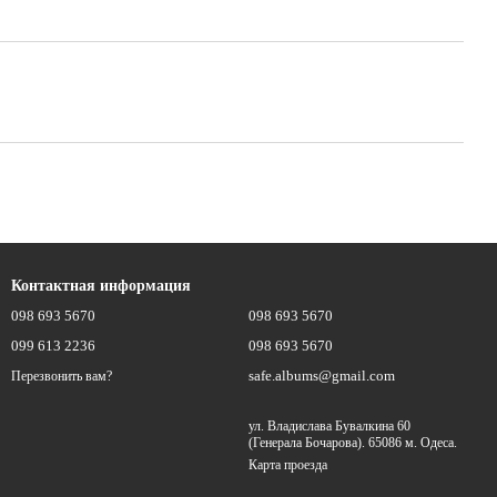
Контактная информация
098 693 5670
098 693 5670
099 613 2236
098 693 5670
safe.albums@gmail.com
Перезвонить вам?
ул. Владислава Бувалкина 60
(Генерала Бочарова). 65086 м. Одеса.
Карта проезда