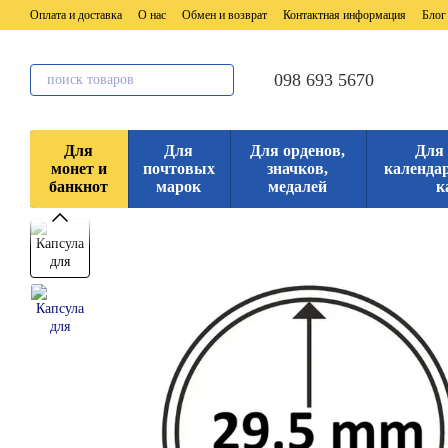
Перейти к основному контенту
Оплата и доставка
О нас
Обмен и возврат
Контактная информация
Блог
098 693 5670
Для
Для
Для орденов,
Для
монет и
почтовых
значков,
календар
банкнот
марок
медалей
к