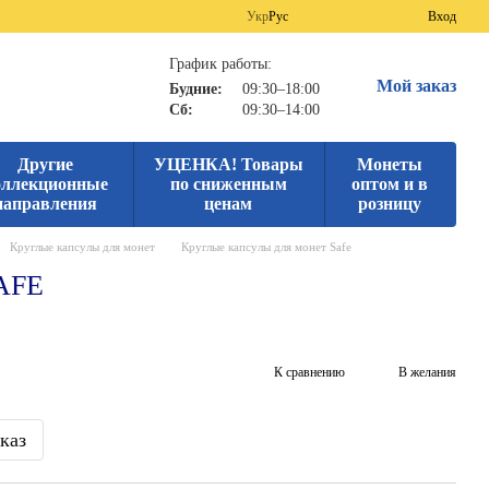
Укр
Рус
Вход
График работы:
Мой заказ
Будние:
09:30–18:00
Сб:
09:30–14:00
Другие
УЦЕНКА! Товары
Монеты
оллекционные
по сниженным
оптом и в
направления
ценам
розницу
Круглые капсулы для монет
Круглые капсулы для монет Safe
SAFE
К сравнению
В желания
каз