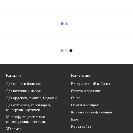
Каталог
Клиентам
Для монет и банкнот
Вход в личный кабинет
Для почтовых марок
Оплата и доставка
Для орденов, значков, медалей
О нас
Для открыток, календарей,
Обмен и возврат
конвертов, карточек
Контактная информация
Многофункциональные
Блог
коллекционные системы
Карта сайта
3D рамки