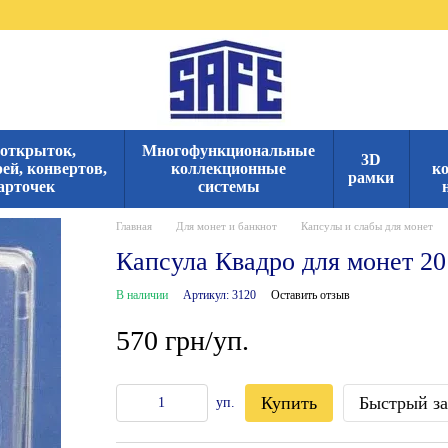
 открыток,
Многофункциональные
3D
ей, конвертов,
коллекционные
к
рамки
арточек
системы
Главная
Для монет и банкнот
Капсулы и слабы для монет
Капсула Квадро для монет 20
В наличии
Артикул: 3120
Оставить отзыв
570 грн/уп.
Купить
Быстрый за
уп.