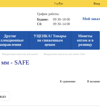
Укр
Рус
Вход
График работы:
Мой заказ
Будние:
09:30–18:00
Сб:
09:30–14:00
Другие
УЦЕНКА! Товары
Монеты
оллекционные
по сниженным
оптом и в
направления
ценам
розницу
Квадратные капсулы для монет
Квадратные капсулы для монет Safe
 мм - SAFE
К сравнению
В желания
каз