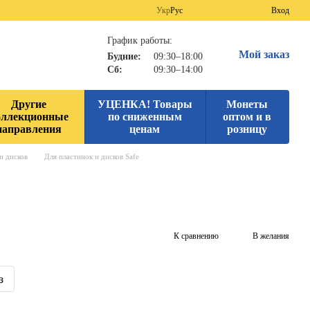
Укр
Рус
Вход
График работы:
Мой заказ
Будние:
09:30–18:00
Сб:
09:30–14:00
Другие
УЦЕНКА! Товары
Монеты
оллекционные
по сниженным
оптом и в
направления
ценам
розницу
и дисков
Для пластинок и дисков Safe
К сравнению
В желания
з