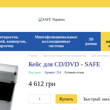
 открыток,
Многофункциональные
3D
ей, конвертов,
коллекционные
к
рамки
арточек
системы
Главная
Другие коллекционные направления
Для пластинок 
Кейс для CD/DVD - SAFE
Под заказ
Артикул: 214
Оставить отзыв
4 612 грн
Купить
Быстрый зака