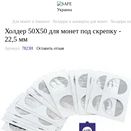
Для монет и банкнот
Холдеры и конверты для монет
Холдеры по
Холдер 50Х50 для монет под скрепку -
22,5 мм
Артикул:
7823H
Оставить отзыв