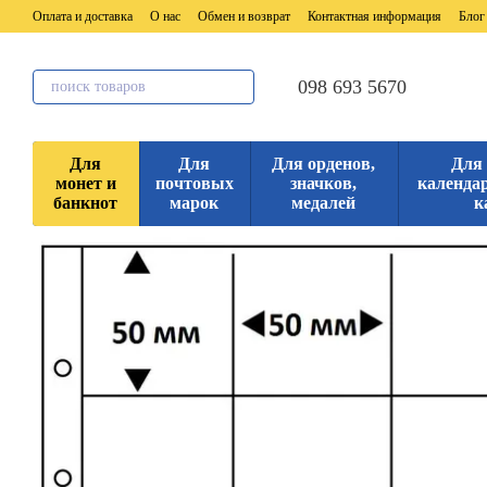
Перейти к основному контенту
Оплата и доставка
О нас
Обмен и возврат
Контактная информация
Блог
098 693 5670
Для
Для
Для орденов,
Для
монет и
почтовых
значков,
календар
банкнот
марок
медалей
к