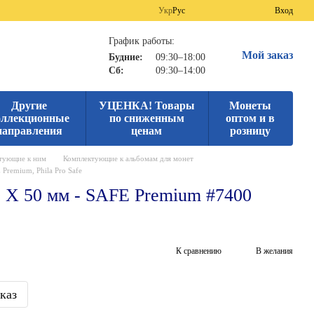
Укр
Рус
Вход
График работы:
Мой заказ
Будние:
09:30–18:00
Сб:
09:30–14:00
Другие
УЦЕНКА! Товары
Монеты
оллекционные
по сниженным
оптом и в
направления
ценам
розницу
ктующие к ним
Комплектующие к альбомам для монет
remium, Phila Pro Safe
0 Х 50 мм - SAFE Premium #7400
К сравнению
В желания
каз