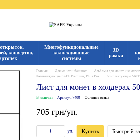
 открыток,
Многофункциональные
3D
ей, конвертов,
коллекционные
к
рамки
арточек
системы
Главная
Для монет и банкнот
Альбомы для монет и компле
Комплектующие SAFE Premium, Phila Pro
Комплектующие SAFE P
Лист для монет в холдерах 5
В наличии
Артикул: 7400
Оставить отзыв
705 грн/уп.
Купить
Быстрый за
уп.