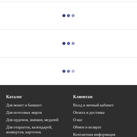
Каталог
Клиентам
Для монет и банкнот
Вход в личный кабинет
Для почтовых марок
Оплата и доставка
Для орденов, значков, медалей
О нас
Для открыток, календарей,
Обмен и возврат
конвертов, карточек
Контактная информация