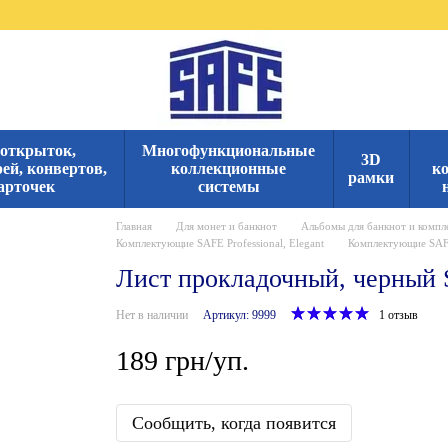
 открыток,
Многофункциональные
3D
ей, конвертов,
коллекционные
к
рамки
арточек
системы
Главная
Для монет и банкнот
Альбомы для банкнот и компл
Комплектующие SAFE Professional, Elegant
Комплектующие SAFE 
Лист прокладочный, черный
Нет в наличии
Артикул: 9999
1 отзыв
189 грн/уп.
Сообщить, когда появится