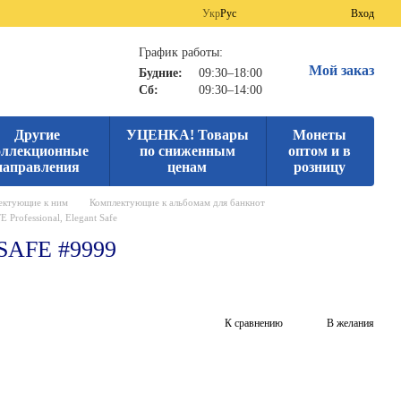
Укр
Рус
Вход
График работы:
Мой заказ
Будние:
09:30–18:00
Сб:
09:30–14:00
Другие
УЦЕНКА! Товары
Монеты
оллекционные
по сниженным
оптом и в
направления
ценам
розницу
ектующие к ним
Комплектующие к альбомам для банкнот
Professional, Elegant Safe
 SAFE #9999
К сравнению
В желания