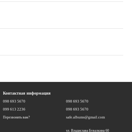
Контактная информация
098 693 5670
098 693 5670
099 613 2236
098 693 5670
safe.albums@gmail.com
Перезвонить вам?
ул. Владислава Бувалкина 60