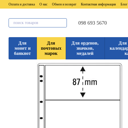
Перейти к основному контенту
Оплата и доставка
О нас
Обмен и возврат
Контактная информация
Блог
098 693 5670
Для
Для
Для орденов,
Для
монет и
почтовых
значков,
календар
банкнот
марок
медалей
к