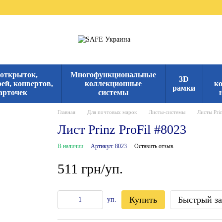
 открыток,
Многофункциональные
3D
ей, конвертов,
коллекционные
к
рамки
арточек
системы
Главная
Для почтовых марок
Листы-системы
Листы Prin
Лист Prinz ProFil #8023
В наличии
Артикул: 8023
Оставить отзыв
511 грн/уп.
Купить
Быстрый за
уп.