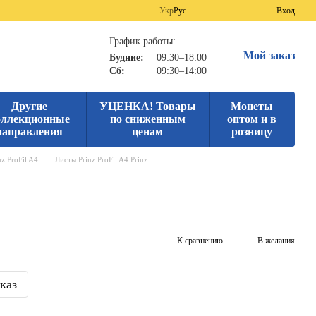
Укр
Рус
Вход
График работы:
Мой заказ
Будние:
09:30–18:00
Сб:
09:30–14:00
Другие
УЦЕНКА! Товары
Монеты
оллекционные
по сниженным
оптом и в
направления
ценам
розницу
z ProFil A4
Листы Prinz ProFil A4 Prinz
К сравнению
В желания
каз