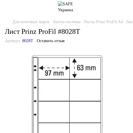
Для почтовых марок
Листы-системы
Листы Prinz ProFil A4
Лис
Лист Prinz ProFil #8028T
Артикул:
8028T
Оставить отзыв