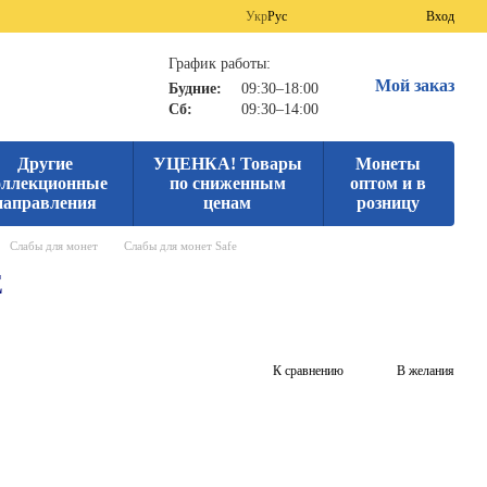
Укр
Рус
Вход
График работы:
Мой заказ
Будние:
09:30–18:00
Сб:
09:30–14:00
Другие
УЦЕНКА! Товары
Монеты
оллекционные
по сниженным
оптом и в
направления
ценам
розницу
Cлабы для монет
Cлабы для монет Safe
E
К сравнению
В желания