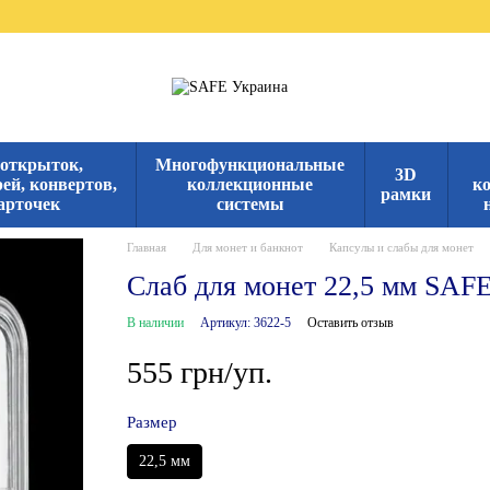
 открыток,
Многофункциональные
3D
ей, конвертов,
коллекционные
к
рамки
арточек
системы
Главная
Для монет и банкнот
Капсулы и слабы для монет
Слаб для монет 22,5 мм SAF
В наличии
Артикул: 3622-5
Оставить отзыв
555 грн/уп.
Размер
22,5 мм