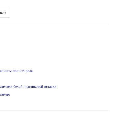
каз
рапинам полистирола.
ателями белой пластиковой вставки.
размера